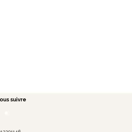
ous suivre
213301146