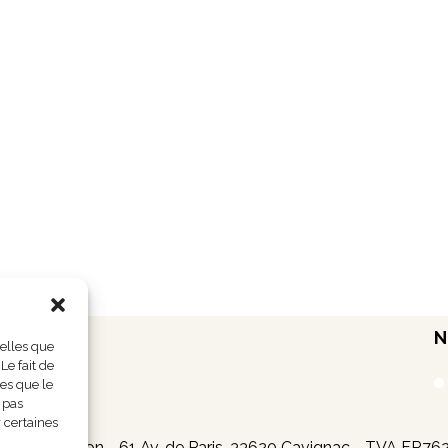
N
telles que
Le fait de
les que le
 pas
 certaines
Yves Courpon - 61 Av. de Paris, 33620 Cavignac - TVA FR76